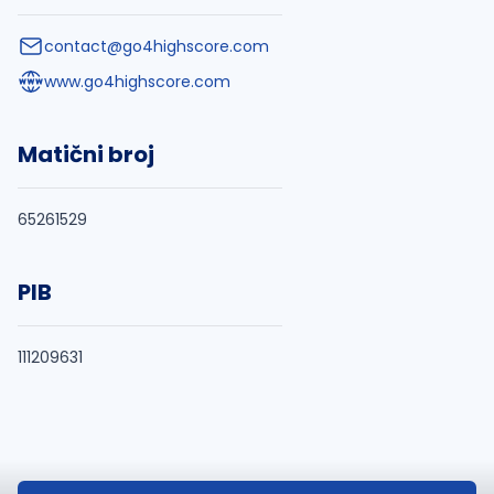
contact@go4highscore.com
www.go4highscore.com
Matični broj
65261529
PIB
111209631