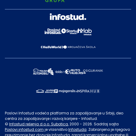
Poslovi Infostud vodeća platforma za zapošljavanje u Srbiji, deo
centra za zapošljavanje i razvoj karijere - Infostud.
©
Infostud rešenja d.o.o. Subotica
, 2000 -
2026
. Sadržaj sajta
Poslovi.infostud.com
je vlasništvo
Infostuda
. Zabranjeno je njegovo
preuzimanje bez dozvole
Infostuda
, zarad komercijalne upotrebe ili