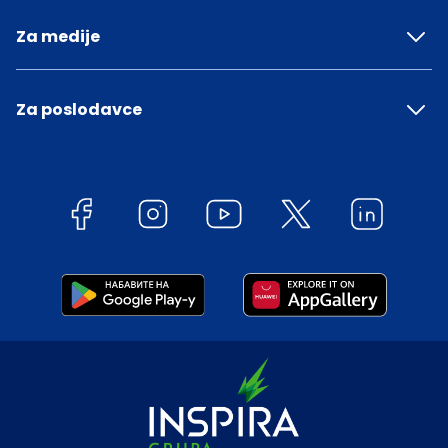
Za medije
Za poslodavce