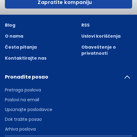
Zapratite kompaniju
Blog
RSS
O nama
Uslovi korišćenja
Česta pitanja
Obaveštenje o
privatnosti
Kontaktirajte nas
Pronađite posao
Pretraga poslova
Poslovi na email
Upoznajte poslodavce
Dok tražite posao
Arhiva poslova