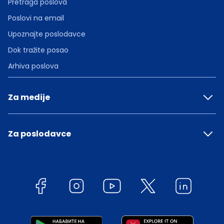
Pretraga poslova
Poslovi na email
Upoznajte poslodavce
Dok tražite posao
Arhiva poslova
Za medije
Za poslodavce