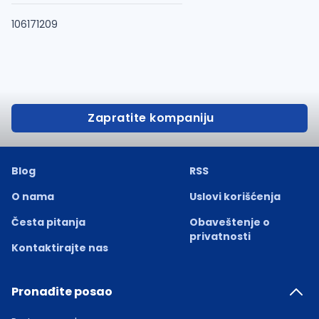
106171209
Zapratite kompaniju
Blog
RSS
O nama
Uslovi korišćenja
Česta pitanja
Obaveštenje o
privatnosti
Kontaktirajte nas
Pronađite posao