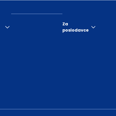
Za
poslodavce