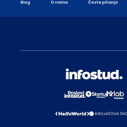
Blog
O nama
Česta pitanja