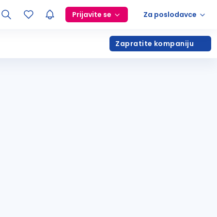
Prijavite se
Za poslodavce
Zapratite kompaniju