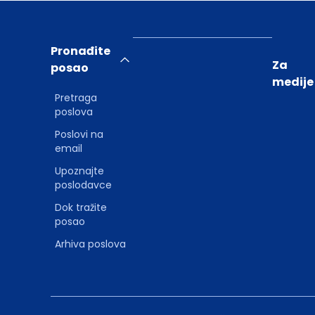
Pronađite
Za
posao
medije
Pretraga
poslova
Poslovi na
email
Upoznajte
poslodavce
Dok tražite
posao
Arhiva poslova