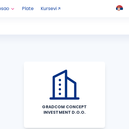
osao
Plate
Kursevi
GRADCOM CONCEPT
INVESTMENT D.O.O.