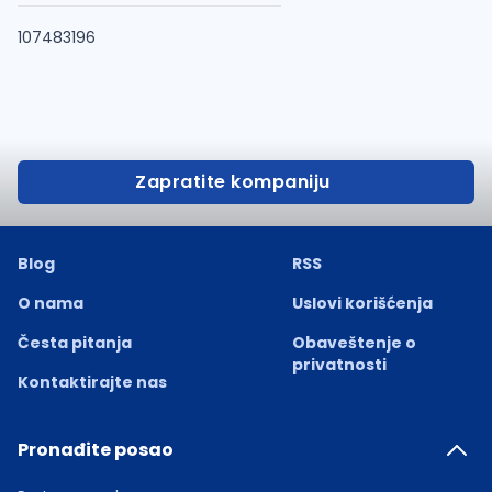
107483196
Zapratite kompaniju
Blog
RSS
O nama
Uslovi korišćenja
Česta pitanja
Obaveštenje o
privatnosti
Kontaktirajte nas
Pronađite posao