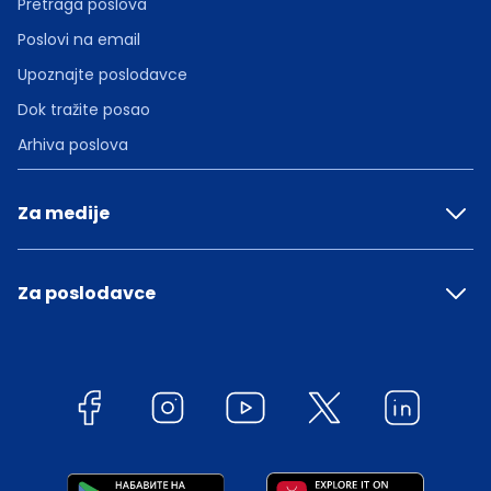
Pretraga poslova
Poslovi na email
Upoznajte poslodavce
Dok tražite posao
Arhiva poslova
Za medije
Za poslodavce