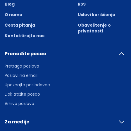
Blog
RSS
O nama
Uslovi korišćenja
Česta pitanja
Obaveštenje o
privatnosti
Kontaktirajte nas
Pronađite posao
Pretraga poslova
Poslovi na email
Upoznajte poslodavce
Dok tražite posao
Arhiva poslova
Za medije