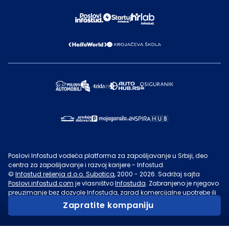
Poslovi Infostud vodeća platforma za zapošljavanje u Srbiji, deo
centra za zapošljavanje i razvoj karijere - Infostud.
©
Infostud rešenja d.o.o. Subotica
, 2000 -
2026
. Sadržaj sajta
Poslovi.infostud.com
je vlasništvo
Infostuda
. Zabranjeno je njegovo
preuzimanje bez dozvole
Infostuda
, zarad komercijalne upotrebe ili
u druge svrhe, osim za lične potrebe posetilaca sajta.
Uslovi
Zapratite kompaniju
korišćenja.