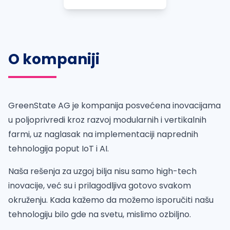
O kompaniji
GreenState AG je kompanija posvećena inovacijama
u poljoprivredi kroz razvoj modularnih i vertikalnih
farmi, uz naglasak na implementaciji naprednih
tehnologija poput IoT i AI.
Naša rešenja za uzgoj bilja nisu samo high-tech
inovacije, već su i prilagodljiva gotovo svakom
okruženju. Kada kažemo da možemo isporučiti našu
tehnologiju bilo gde na svetu, mislimo ozbiljno.