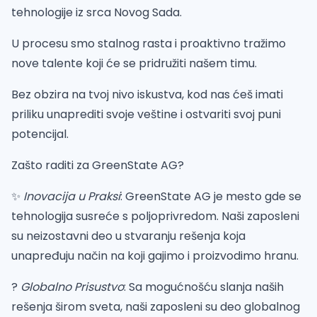
tehnologije iz srca Novog Sada.
U procesu smo stalnog rasta i proaktivno tražimo
nove talente koji će se pridružiti našem timu.
Bez obzira na tvoj nivo iskustva, kod nas ćeš imati
priliku unaprediti svoje veštine i ostvariti svoj puni
potencijal.
Zašto raditi za GreenState AG?
✨
Inovacija u Praksi
: GreenState AG je mesto gde se
tehnologija susreće s poljoprivredom. Naši zaposleni
su neizostavni deo u stvaranju rešenja koja
unapređuju način na koji gajimo i proizvodimo hranu.
?
Globalno Prisustvo
: Sa mogućnošću slanja naših
rešenja širom sveta, naši zaposleni su deo globalnog