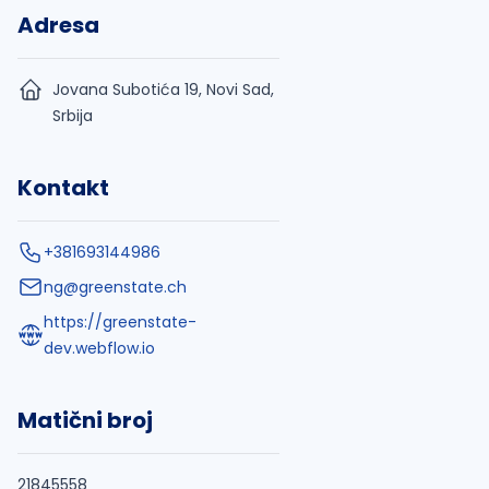
Adresa
Jovana Subotića 19, Novi Sad,
Srbija
Kontakt
+381693144986
ng@greenstate.ch
https://greenstate-
dev.webflow.io
Matični broj
21845558