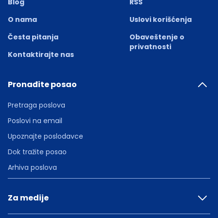
Blog
RSS
O nama
Uslovi korišćenja
Česta pitanja
Obaveštenje o
privatnosti
Kontaktirajte nas
Pronađite posao
Pretraga poslova
Poslovi na email
Upoznajte poslodavce
Dok tražite posao
Arhiva poslova
Za medije