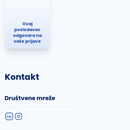
Ovaj
poslodavac
odgovara na
vaše prijave
Kontakt
Društvene mreže