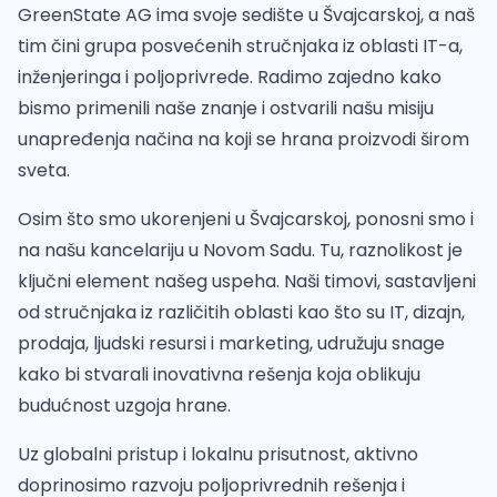
GreenState AG ima svoje sedište u Švajcarskoj, a naš
tim čini grupa posvećenih stručnjaka iz oblasti IT-a,
inženjeringa i poljoprivrede. Radimo zajedno kako
bismo primenili naše znanje i ostvarili našu misiju
unapređenja načina na koji se hrana proizvodi širom
sveta.
Osim što smo ukorenjeni u Švajcarskoj, ponosni smo i
na našu kancelariju u Novom Sadu. Tu, raznolikost je
ključni element našeg uspeha. Naši timovi, sastavljeni
od stručnjaka iz različitih oblasti kao što su IT, dizajn,
prodaja, ljudski resursi i marketing, udružuju snage
kako bi stvarali inovativna rešenja koja oblikuju
budućnost uzgoja hrane.
Uz globalni pristup i lokalnu prisutnost, aktivno
doprinosimo razvoju poljoprivrednih rešenja i