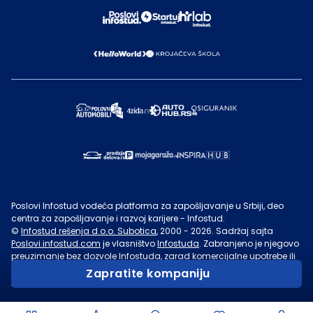
Poslovi Infostud vodeća platforma za zapošljavanje u Srbiji, deo
centra za zapošljavanje i razvoj karijere - Infostud.
©
Infostud rešenja d.o.o. Subotica
, 2000 -
2026
. Sadržaj sajta
Poslovi.infostud.com
je vlasništvo
Infostuda
. Zabranjeno je njegovo
preuzimanje bez dozvole
Infostuda
, zarad komercijalne upotrebe ili
u druge svrhe, osim za lične potrebe posetilaca sajta.
Uslovi
Zapratite kompaniju
korišćenja.