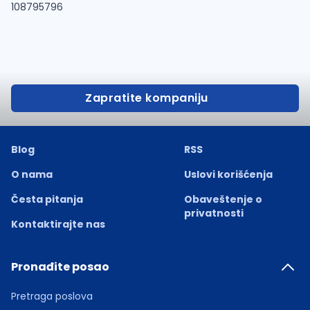
108795796
Zapratite kompaniju
Blog
RSS
O nama
Uslovi korišćenja
Česta pitanja
Obaveštenje o
privatnosti
Kontaktirajte nas
Pronađite posao
Pretraga poslova