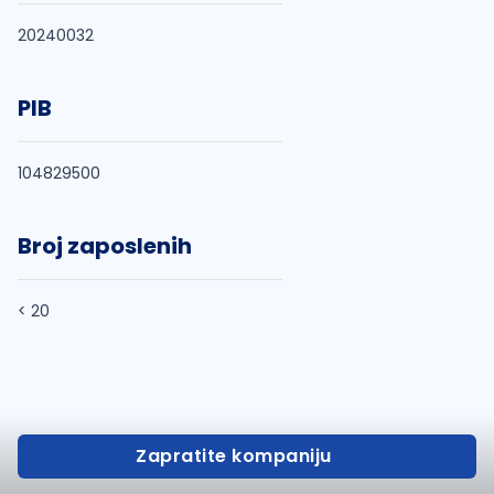
20240032
PIB
104829500
Broj zaposlenih
< 20
Zapratite kompaniju