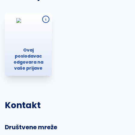
Ovaj
poslodavac
odgovara na
vaše prijave
Kontakt
Društvene mreže