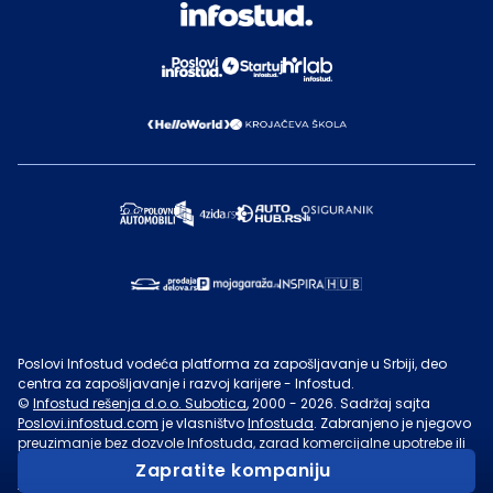
Poslovi Infostud vodeća platforma za zapošljavanje u Srbiji, deo
centra za zapošljavanje i razvoj karijere - Infostud.
©
Infostud rešenja d.o.o. Subotica
, 2000 -
2026
. Sadržaj sajta
Poslovi.infostud.com
je vlasništvo
Infostuda
. Zabranjeno je njegovo
preuzimanje bez dozvole
Infostuda
, zarad komercijalne upotrebe ili
u druge svrhe, osim za lične potrebe posetilaca sajta.
Uslovi
Zapratite kompaniju
korišćenja.