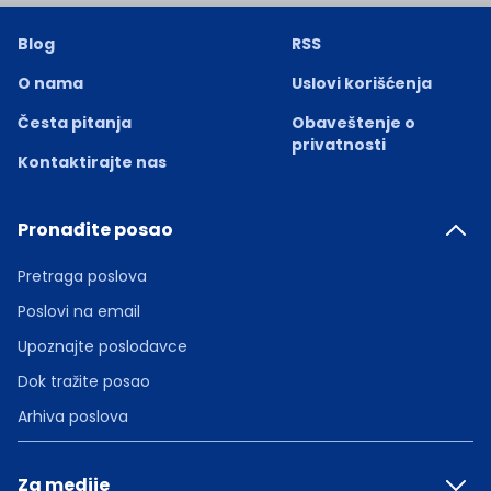
Blog
RSS
O nama
Uslovi korišćenja
Česta pitanja
Obaveštenje o
privatnosti
Kontaktirajte nas
Pronađite posao
Pretraga poslova
Poslovi na email
Upoznajte poslodavce
Dok tražite posao
Arhiva poslova
Za medije