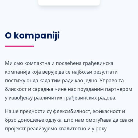
O kompaniji
Ми смо компактна и посвећена грађевинска
компанија која верује да се најбољи резултати
постижу онда када тим ради као једно. Управо та
блискост и сарадња чине нас поузданим партнером
у извођењу различитих грађевинских радова.
Наше предности су флексибилност, ефикасност и
брзо доношење одлука, што нам омогућава да сваки
пројекат реализујемо квалитетно и у року.