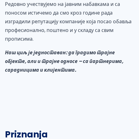
Редовно учествујемо на јавним набавкама и са
поносом истичемо да смо кроз године рада
изградили репутацију компаније која посао обавља
професионално, поштено и у складу са свим
прописима.
Наш циљ је једноставан: да градимо трајне
објекте, али и трајне односе – са партнерима,
сарадницима и клијентима.
Priznanja