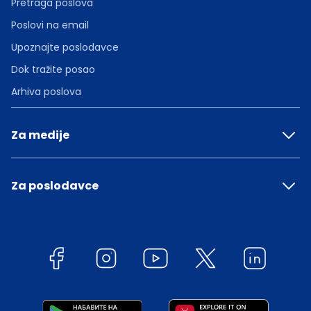
Pretraga poslova
Poslovi na email
Upoznajte poslodavce
Dok tražite posao
Arhiva poslova
Za medije
Za poslodavce