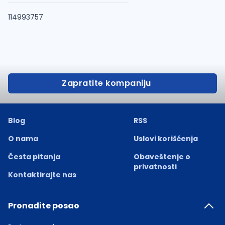
114993757
Zapratite kompaniju
Blog
RSS
O nama
Uslovi korišćenja
Česta pitanja
Obaveštenje o
privatnosti
Kontaktirajte nas
Pronađite posao