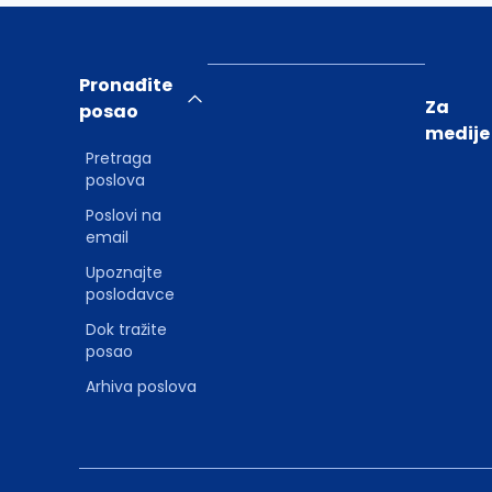
Pronađite
Za
posao
medije
Pretraga
poslova
Poslovi na
email
Upoznajte
poslodavce
Dok tražite
posao
Arhiva poslova