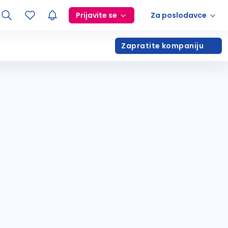
Prijavite se
Za poslodavce
Zapratite kompaniju