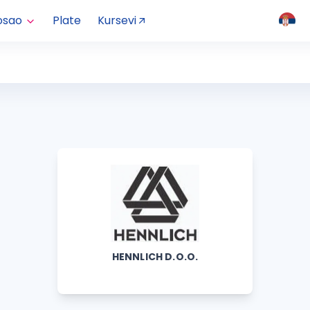
osao
Plate
Kursevi
HENNLICH D.O.O.