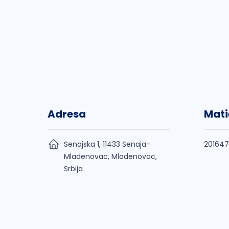
Adresa
Mati
Senajska 1, 11433 Senaja-
20164
Mladenovac, Mladenovac,
Srbija