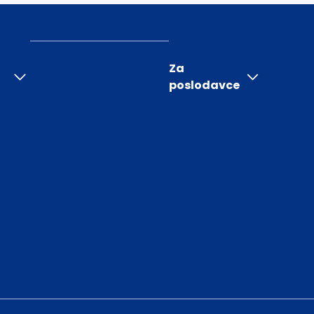
Za
poslodavce