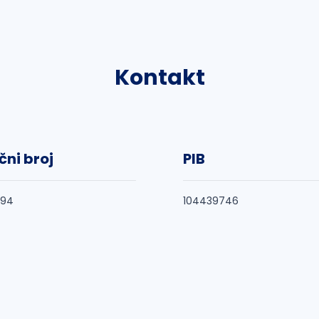
Kontakt
čni broj
PIB
794
104439746