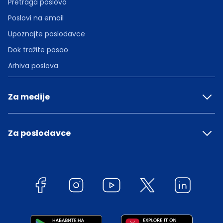
Pretraga poslova
Poslovi na email
Upoznajte poslodavce
Dok tražite posao
Arhiva poslova
Za medije
Za poslodavce