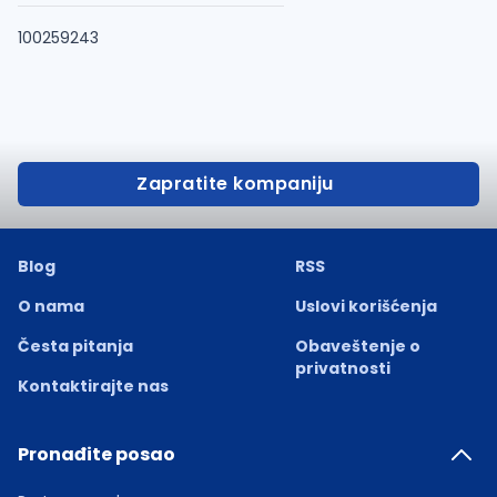
100259243
Zapratite kompaniju
Blog
RSS
O nama
Uslovi korišćenja
Česta pitanja
Obaveštenje o
privatnosti
Kontaktirajte nas
Pronađite posao