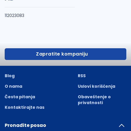
112023083
Zapratite kompaniju
Blog
RSS
O nama
Uslovi korišćenja
Česta pitanja
Obaveštenje o
privatnosti
Kontaktirajte nas
Pronađite posao