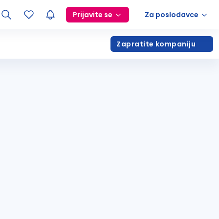
Prijavite se
Za poslodavce
Zapratite kompaniju