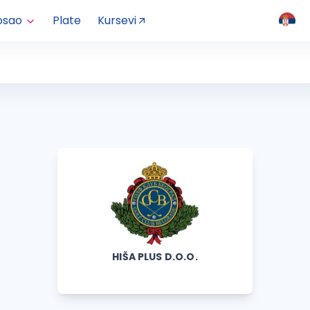
osao
Plate
Kursevi
HIŠA PLUS D.O.O.