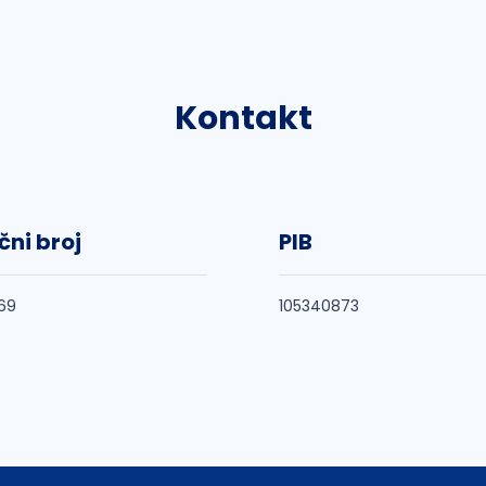
Kontakt
čni broj
PIB
69
105340873