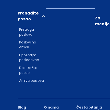
Pronađite
Za
posao
medije
Pretraga
poslova
Poslovi na
email
Upoznajte
poslodavce
Dok tražite
posao
Arhiva poslova
Blog
O nama
Česta pitanja