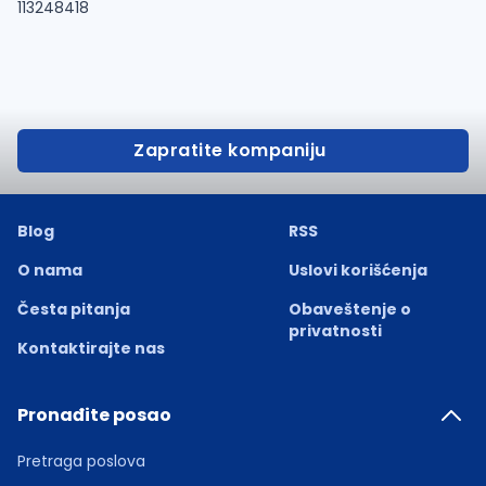
113248418
Zapratite kompaniju
Blog
RSS
O nama
Uslovi korišćenja
Česta pitanja
Obaveštenje o
privatnosti
Kontaktirajte nas
Pronađite posao
Pretraga poslova