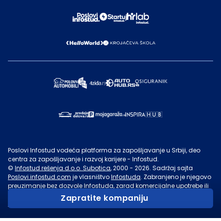
Poslovi Infostud vodeća platforma za zapošljavanje u Srbiji, deo
centra za zapošljavanje i razvoj karijere - Infostud.
©
Infostud rešenja d.o.o. Subotica
, 2000 -
2026
. Sadržaj sajta
Poslovi.infostud.com
je vlasništvo
Infostuda
. Zabranjeno je njegovo
preuzimanje bez dozvole
Infostuda
, zarad komercijalne upotrebe ili
u druge svrhe, osim za lične potrebe posetilaca sajta.
Uslovi
Zapratite kompaniju
korišćenja.