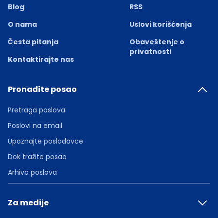
Blog
RSS
O nama
Uslovi korišćenja
Česta pitanja
Obaveštenje o
privatnosti
Kontaktirajte nas
Pronađite posao
Pretraga poslova
Poslovi na email
Upoznajte poslodavce
Dok tražite posao
Arhiva poslova
Za medije