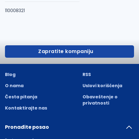
110008321
Zapratite kompaniju
Blog
RSS
O nama
Uslovi korišćenja
Česta pitanja
Obaveštenje o
privatnosti
Kontaktirajte nas
Pronađite posao