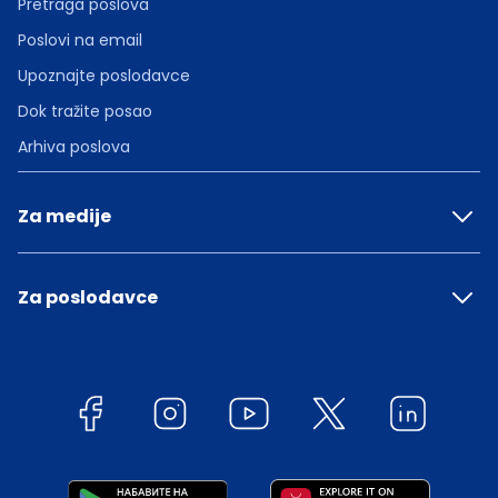
Pretraga poslova
Poslovi na email
Upoznajte poslodavce
Dok tražite posao
Arhiva poslova
Za medije
Za poslodavce