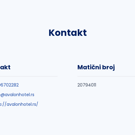
Kontakt
akt
Matični broj
06702282
20794011
o@avalonhotel.rs
p://avalonhotel.rs/