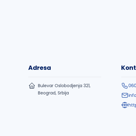
Adresa
Kont
Bulevar Oslobodjenja 321,
06
Beograd, Srbija
inf
htt