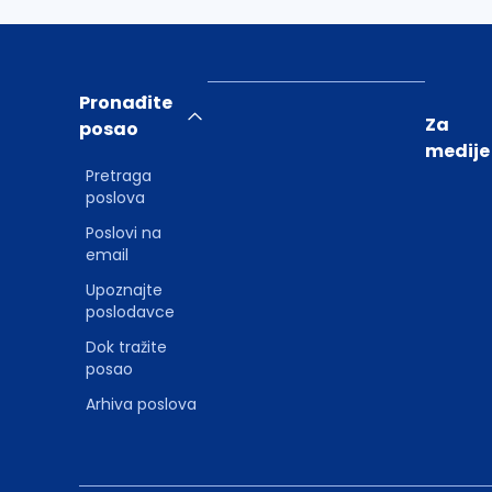
Pronađite
Za
posao
medije
Pretraga
poslova
Poslovi na
email
Upoznajte
poslodavce
Dok tražite
posao
Arhiva poslova