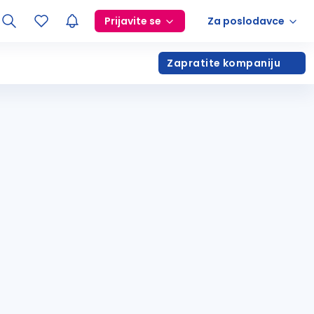
Prijavite se
Za poslodavce
Zapratite kompaniju