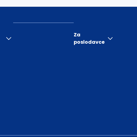
Za
poslodavce