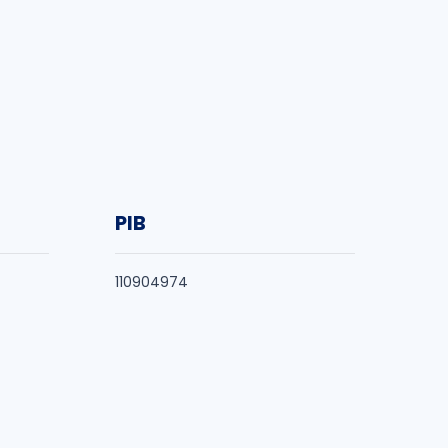
PIB
110904974