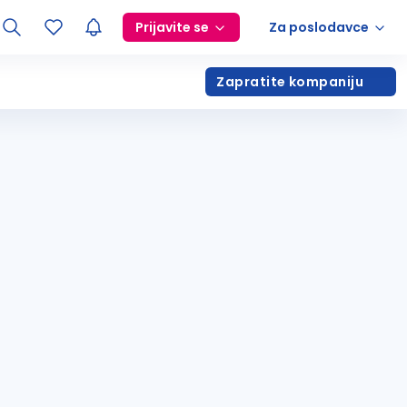
Prijavite se
Za poslodavce
Zapratite kompaniju