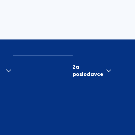
Za
poslodavce