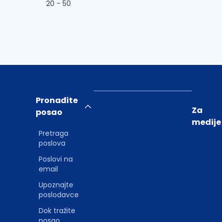
20 - 50
Pronađite
Za
posao
medije
Pretraga
poslova
Poslovi na
email
Upoznajte
poslodavce
Dok tražite
posao