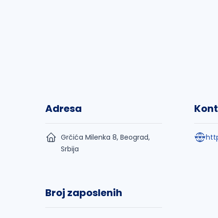
Adresa
Kont
Grčića Milenka 8, Beograd,
htt
Srbija
Broj zaposlenih