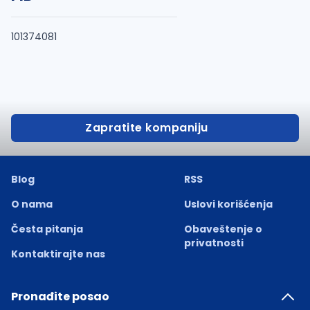
101374081
Zapratite kompaniju
Blog
RSS
O nama
Uslovi korišćenja
Česta pitanja
Obaveštenje o
privatnosti
Kontaktirajte nas
Pronađite posao