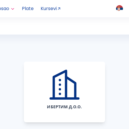
osao
Plate
Kursevi
ИБЕРТИМ Д.О.О.