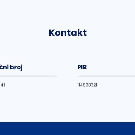
Kontakt
čni broj
PIB
41
114898321