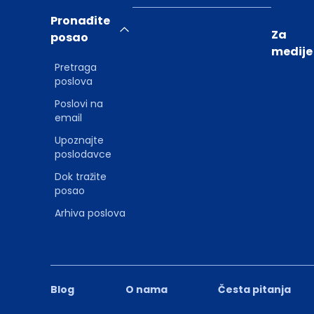
Pronađite
Za
posao
medije
Pretraga
poslova
Poslovi na
email
Upoznajte
poslodavce
Dok tražite
posao
Arhiva poslova
Blog
O nama
Česta pitanja