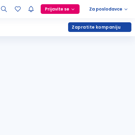
Prijavite se
Za poslodavce
Zapratite kompaniju