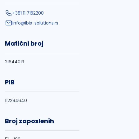
+381 11 7152200
info@ibis-solutions.rs
Matični broj
21644013
PIB
112294640
Broj zaposlenih