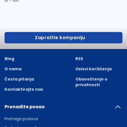
51 - 100
Zapratite kompaniju
Blog
RSS
O nama
Uslovi korišćenja
Česta pitanja
Obaveštenje o
privatnosti
Kontaktirajte nas
Pronađite posao
Pretraga poslova