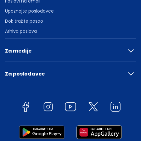
Poslovi na email
Upoznajte poslodavce
Dok tražite posao
Arhiva poslova
Za medije
Za poslodavce