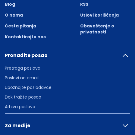
Blog
RSS
O nama
Uslovi korišćenja
Česta pitanja
Obaveštenje o
privatnosti
Kontaktirajte nas
Pronađite posao
Pretraga poslova
Poslovi na email
Upoznajte poslodavce
Dok tražite posao
Arhiva poslova
Za medije