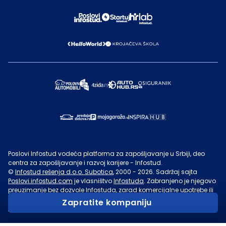
Poslovi Infostud vodeća platforma za zapošljavanje u Srbiji, deo
centra za zapošljavanje i razvoj karijere - Infostud.
©
Infostud rešenja d.o.o. Subotica
, 2000 -
2026
. Sadržaj sajta
Poslovi.infostud.com
je vlasništvo
Infostuda
. Zabranjeno je njegovo
preuzimanje bez dozvole
Infostuda
, zarad komercijalne upotrebe ili
u druge svrhe, osim za lične potrebe posetilaca sajta.
Uslovi
Zapratite kompaniju
korišćenja.