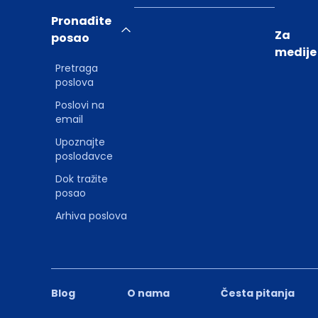
Pronađite
Za
posao
medije
Pretraga
poslova
Poslovi na
email
Upoznajte
poslodavce
Dok tražite
posao
Arhiva poslova
Blog
O nama
Česta pitanja