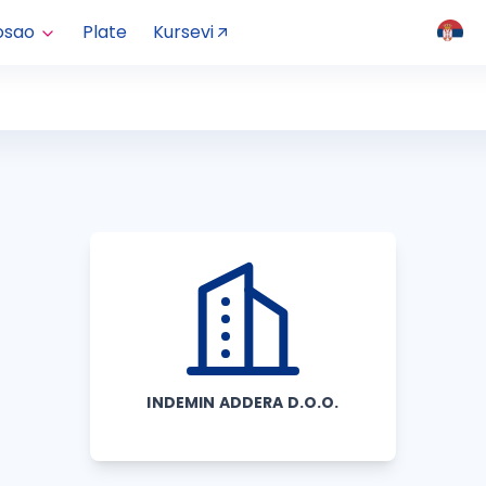
osao
Plate
Kursevi
INDEMIN ADDERA D.O.O.