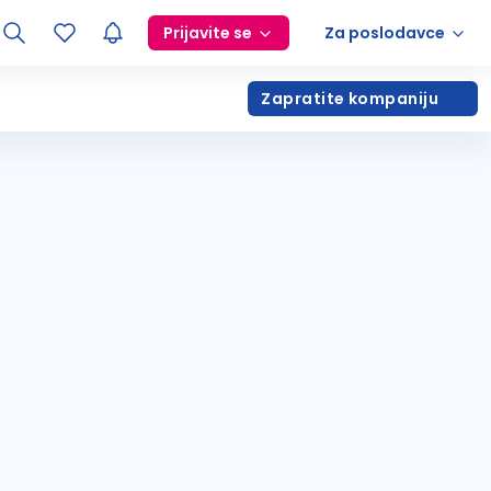
Prijavite se
Za poslodavce
Zapratite kompaniju