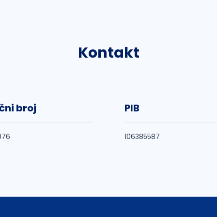
Kontakt
čni broj
PIB
076
106385587