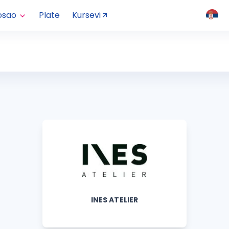
osao
Plate
Kursevi
INES ATELIER