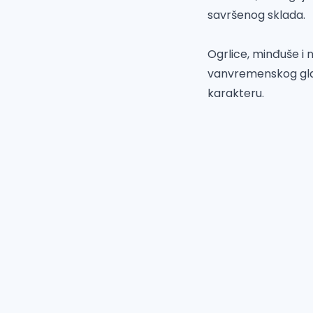
savršenog sklada.
Ogrlice, minđuše i 
vanvremenskog glam
karakteru.