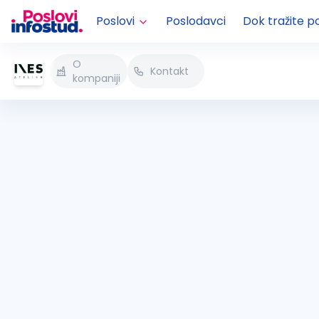
Poslovi
Poslodavci
Dok tražite p
O
Kontakt
kompaniji