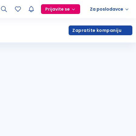
Prijavite se
Za poslodavce
Zapratite kompaniju