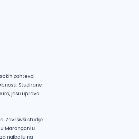
isokih zahteva.
bnosti. Studirane
mura, jesu upravo
 Završivši studije
tutu Marangoni u
 za najbolju na