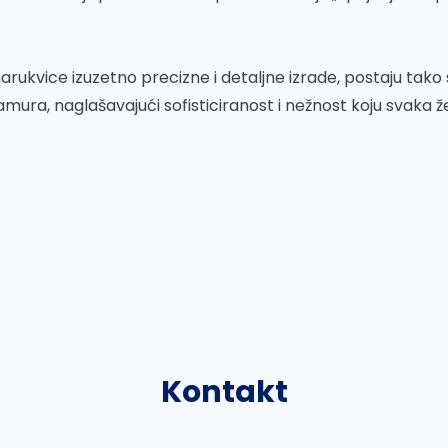
narukvice izuzetno precizne i detaljne izrade, postaju tako 
ura, naglašavajući sofisticiranost i nežnost koju svaka 
Kontakt