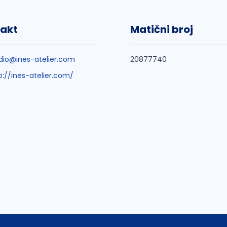
akt
Matični broj
dio@ines-atelier.com
20877740
p://ines-atelier.com/