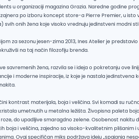
ents u organizaciji magazina Grazia. Naredne godine prog
izajnera po izboru koncept store-a Pierre Premier, u isto
 svih onih žena koje visoko vrednuju jedinstveni modni stil
ijom za sezonu jesen-zima 2013, Ines Atelier je predstavio 
kruživši na taj način filozofiju brenda.
e savremenih žena, razvila se i ideja o pokretanju ove lini
ancije i moderne inspiracije, iz koje je nastala jedinstvena k
nakita.
ini kontrast materijala, boja i veličina. Svi komadi su ručno
 kristala umetnutih u metalna ležišta. Živopisna paleta b
 roze, do upadljive smaragdno zelene. Osobenost nakitu 
čitih boja i veličina, zajedno sa visoko-kvalitetnim plišanim
anima. Ovaj specifičan miks podržava ideju „spajanja nesp