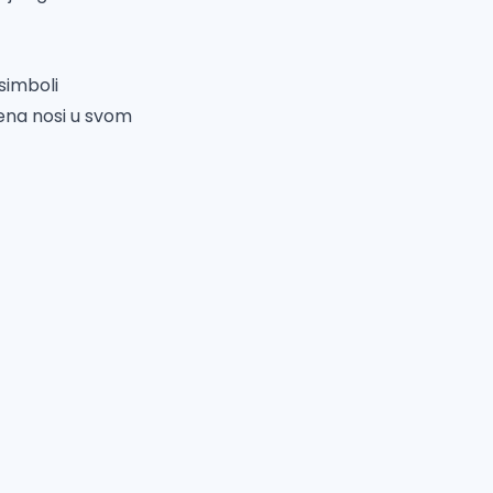
simboli
žena nosi u svom