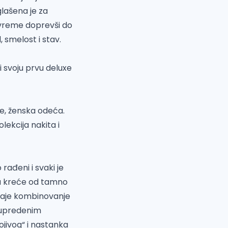
lašena je za
 vreme doprevši do
, smelost i stav.
i svoju prvu deluxe
je, ženska odeća.
olekcija nakita i
 rađeni i svaki je
oja kreće od tamno
daje kombinovanje
 i upredenim
ojivog“ i nastanka