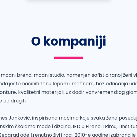
O kompaniji
d modni brend, modni studio, namenjen sofisticiranoj ženi v
nda jeste načiniti ženu lepom i moćnom, bez odricanja udo
nture, kvalitetni materijali, uz dodir vanvremenskog gla
e od drugih.
Ines Janković, inspirisana moćima koje svaka žena poseduje.
anskim školama mode i dizajna, IED u Firenci i Rimu, i Insti
 Beograd gde trenutno živi i radi. 2010-e godine izabrana je