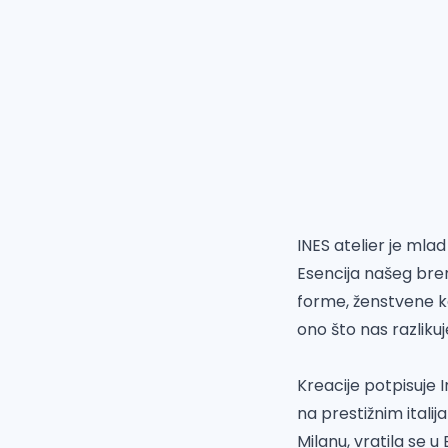
INES atelier je mla
Esencija našeg bre
forme, ženstvene ko
ono što nas razlikuj
Kreacije potpisuje 
na prestižnim italij
Milanu, vratila se u