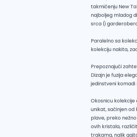
takmičenju New Tal
najboljeg mladog d
srca (i garderobera)
Paralelno sa kolekc
kolekciju nakita, zao
Prepoznajući zahtev
Dizajn je fuzija eleg
jedinstveni komadi 
Okosnicu kolekcije č
unikat, sačinjen od
plave, preko nežno
ovih kristala, razli
trakama, nalik gajt