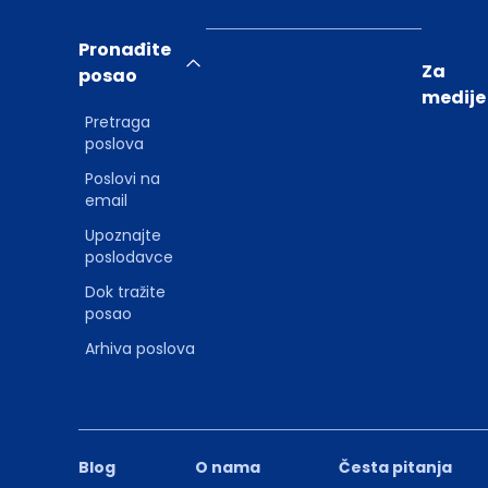
Pronađite
Za
posao
medije
Pretraga
poslova
Poslovi na
email
Upoznajte
poslodavce
Dok tražite
posao
Arhiva poslova
Blog
O nama
Česta pitanja