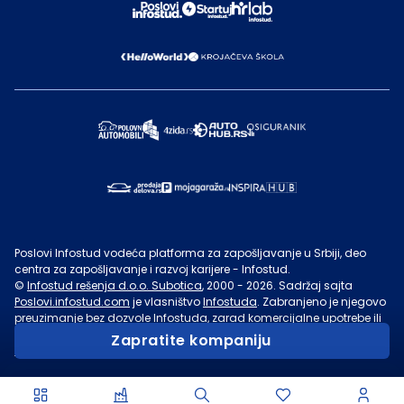
Poslovi Infostud vodeća platforma za zapošljavanje u Srbiji, deo
centra za zapošljavanje i razvoj karijere - Infostud.
©
Infostud rešenja d.o.o. Subotica
, 2000 -
2026
. Sadržaj sajta
Poslovi.infostud.com
je vlasništvo
Infostuda
. Zabranjeno je njegovo
preuzimanje bez dozvole
Infostuda
, zarad komercijalne upotrebe ili
u druge svrhe, osim za lične potrebe posetilaca sajta.
Uslovi
Zapratite kompaniju
korišćenja.