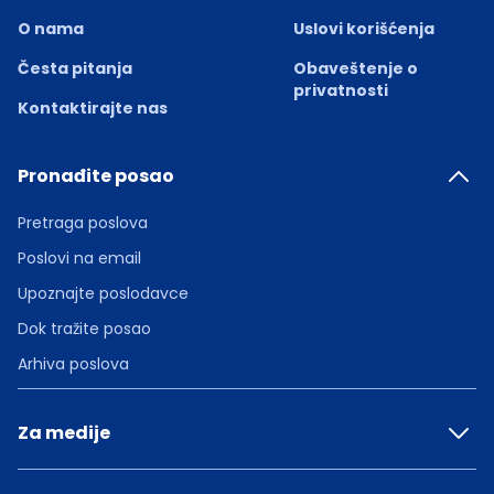
O nama
Uslovi korišćenja
Česta pitanja
Obaveštenje o
privatnosti
Kontaktirajte nas
Pronađite posao
Pretraga poslova
Poslovi na email
Upoznajte poslodavce
Dok tražite posao
Arhiva poslova
Za medije