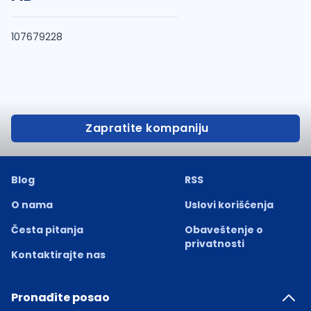
107679228
Zapratite kompaniju
Blog
RSS
O nama
Uslovi korišćenja
Česta pitanja
Obaveštenje o
privatnosti
Kontaktirajte nas
Pronađite posao