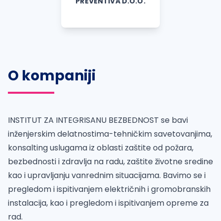
PREVENTIVA D.O.O.
O kompaniji
INSTITUT ZA INTEGRISANU BEZBEDNOST se bavi
inženjerskim delatnostima-tehničkim savetovanjima,
konsalting uslugama iz oblasti zaštite od požara,
bezbednosti i zdravlja na radu, zaštite životne sredine
kao i upravljanju vanrednim situacijama. Bavimo se i
pregledom i ispitivanjem električnih i gromobranskih
instalacija, kao i pregledom i ispitivanjem opreme za
rad.