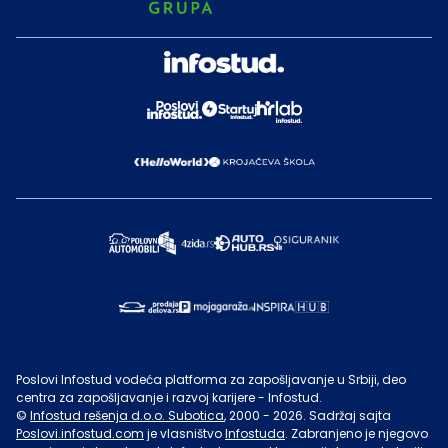
Poslovi Infostud vodeća platforma za zapošljavanje u Srbiji, deo
centra za zapošljavanje i razvoj karijere - Infostud.
©
Infostud rešenja d.o.o. Subotica
, 2000 -
2026
. Sadržaj sajta
Poslovi.infostud.com
je vlasništvo
Infostuda
. Zabranjeno je njegovo