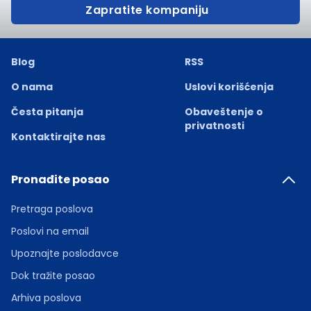
Zapratite kompaniju
Blog
RSS
O nama
Uslovi korišćenja
Česta pitanja
Obaveštenje o
privatnosti
Kontaktirajte nas
Pronađite posao
Pretraga poslova
Poslovi na email
Upoznajte poslodavce
Dok tražite posao
Arhiva poslova