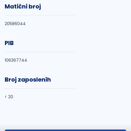
Matični broj
20586044
PIB
106367744
Broj zaposlenih
< 20