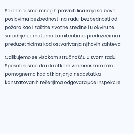
Saradnici smo mnogih pravnih lica koja se bave
poslovima bezbednosti na radu, bezbednosti od
požara kao i zaštite životne sredine i u okviru te
saradnje pomažemo komitentima, preduzećima i
preduzetnicima kod ostvarivanja njihovih zahteva.
Odlikujemo se visokom stručnošću u svom radu.
Sposobni smo da u kratkom vremenskom roku
pomognemo kod otklanjanja nedostatka
konstatovanih rešenjima odgovarajuće inspekcije.