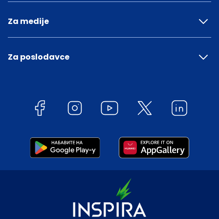
Za medije
Za poslodavce