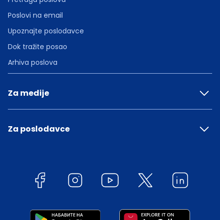
Poslovi na email
Upoznajte poslodavce
Dok tražite posao
Arhiva poslova
Za medije
Za poslodavce