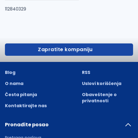
112840329
Zapratite kompaniju
Blog
RSS
O nama
Uslovi korišćenja
Česta pitanja
Obaveštenje o
privatnosti
Kontaktirajte nas
Pronađite posao
Pretraga poslova