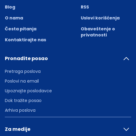
Blog
RSS
O nama
Uslovi korišćenja
Česta pitanja
Obaveštenje o
privatnosti
Kontaktirajte nas
Pronađite posao
Pretraga poslova
Poslovi na email
Upoznajte poslodavce
Dok tražite posao
Arhiva poslova
Za medije