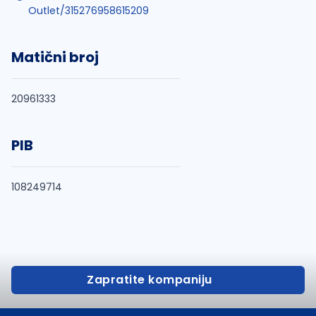
Outlet/315276958615209
Matični broj
20961333
PIB
108249714
Zapratite kompaniju