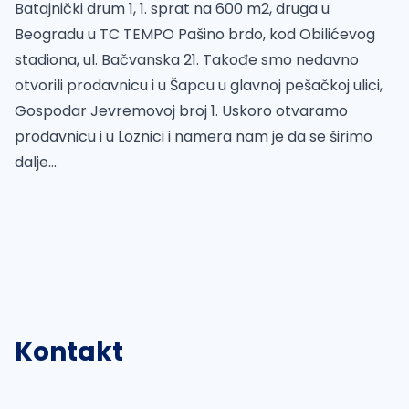
Batajnički drum 1, 1. sprat na 600 m2, druga u
Beogradu u TC TEMPO Pašino brdo, kod Obilićevog
stadiona, ul. Bačvanska 21. Takođe smo nedavno
otvorili prodavnicu i u Šapcu u glavnoj pešačkoj ulici,
Gospodar Jevremovoj broj 1. Uskoro otvaramo
prodavnicu i u Loznici i namera nam je da se širimo
dalje...
Kontakt