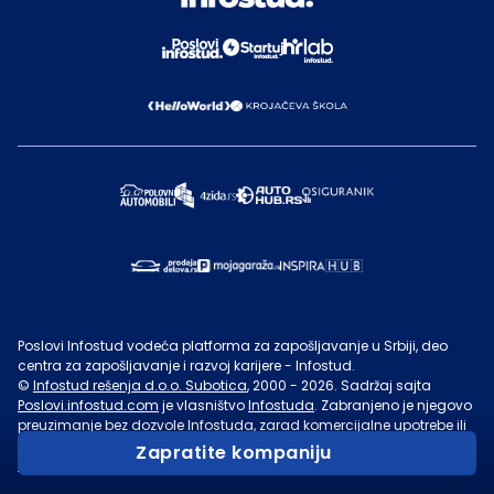
Poslovi Infostud vodeća platforma za zapošljavanje u Srbiji, deo
centra za zapošljavanje i razvoj karijere - Infostud.
©
Infostud rešenja d.o.o. Subotica
, 2000 -
2026
. Sadržaj sajta
Poslovi.infostud.com
je vlasništvo
Infostuda
. Zabranjeno je njegovo
preuzimanje bez dozvole
Infostuda
, zarad komercijalne upotrebe ili
u druge svrhe, osim za lične potrebe posetilaca sajta.
Uslovi
Zapratite kompaniju
korišćenja.