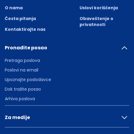
O nama
Uslovi korišćenja
Česta pitanja
Obaveštenje o
privatnosti
Kontaktirajte nas
Pronađite posao
Pretraga poslova
Poslovi na email
Upoznajte poslodavce
Dok tražite posao
Arhiva poslova
Za medije