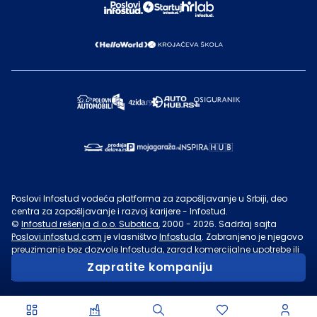
Poslovi Infostud vodeća platforma za zapošljavanje u Srbiji, deo
centra za zapošljavanje i razvoj karijere - Infostud.
©
Infostud rešenja d.o.o. Subotica
, 2000 -
2026
. Sadržaj sajta
Poslovi.infostud.com
je vlasništvo
Infostuda
. Zabranjeno je njegovo
preuzimanje bez dozvole
Infostuda
, zarad komercijalne upotrebe ili
u druge svrhe, osim za lične potrebe posetilaca sajta.
Uslovi
Zapratite kompaniju
korišćenja.