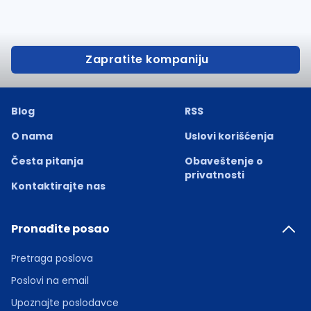
Zapratite kompaniju
Blog
RSS
O nama
Uslovi korišćenja
Česta pitanja
Obaveštenje o
privatnosti
Kontaktirajte nas
Pronađite posao
Pretraga poslova
Poslovi na email
Upoznajte poslodavce