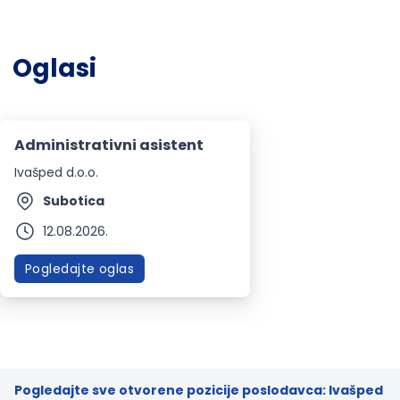
Oglasi
Administrativni asistent
Ivašped d.o.o.
Subotica
12.08.2026.
Pogledajte oglas
Pogledajte sve otvorene pozicije poslodavca: Ivašped