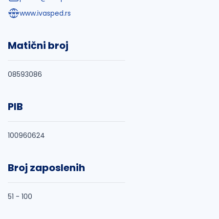
www.ivasped.rs
Matični broj
08593086
PIB
100960624
Broj zaposlenih
51 - 100