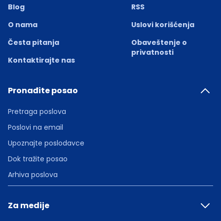
Blog
RSS
O nama
Uslovi korišćenja
Česta pitanja
Obaveštenje o
privatnosti
Kontaktirajte nas
Pronađite posao
Pretraga poslova
Poslovi na email
Upoznajte poslodavce
Dok tražite posao
Arhiva poslova
Za medije