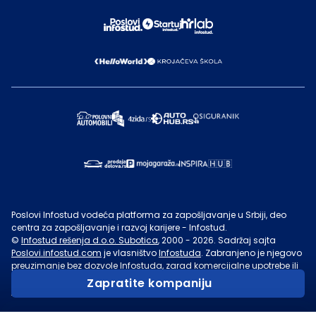
Poslovi Infostud vodeća platforma za zapošljavanje u Srbiji, deo
centra za zapošljavanje i razvoj karijere - Infostud.
©
Infostud rešenja d.o.o. Subotica
, 2000 -
2026
. Sadržaj sajta
Poslovi.infostud.com
je vlasništvo
Infostuda
. Zabranjeno je njegovo
preuzimanje bez dozvole
Infostuda
, zarad komercijalne upotrebe ili
u druge svrhe, osim za lične potrebe posetilaca sajta.
Uslovi
Zapratite kompaniju
korišćenja.