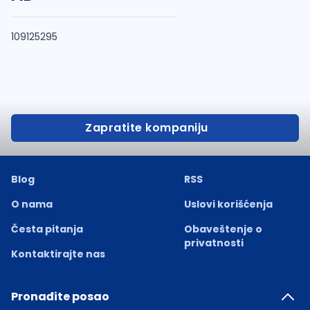
109125295
Zapratite kompaniju
Blog
RSS
O nama
Uslovi korišćenja
Česta pitanja
Obaveštenje o
privatnosti
Kontaktirajte nas
Pronađite posao