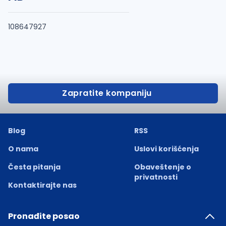
108647927
Zapratite kompaniju
Blog
RSS
O nama
Uslovi korišćenja
Česta pitanja
Obaveštenje o
privatnosti
Kontaktirajte nas
Pronađite posao