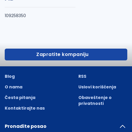
109258350
Zapratite kompaniju
Blog
RSS
O nama
Uslovi korišćenja
Česta pitanja
Obaveštenje o
privatnosti
Kontaktirajte nas
Pronađite posao