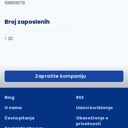
108808179
Broj zaposlenih
< 20
Zapratite kompaniju
Blog
RSS
O nama
Uslovi korišćenja
Česta pitanja
Obaveštenje o
privatnosti