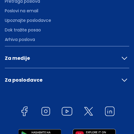
Pretraga poslova
Poslovi na email
Upoznajte poslodavce
Dok tražite posao
Arhiva poslova
Za medije
Za poslodavce