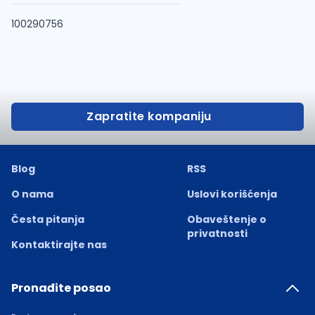
100290756
Zapratite kompaniju
Blog
RSS
O nama
Uslovi korišćenja
Česta pitanja
Obaveštenje o
privatnosti
Kontaktirajte nas
Pronađite posao