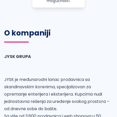
mogućnosti.
O kompaniji
JYSK GRUPA
JYSK je međunarodni lanac prodavnica sa
skandinavskim korenima, specijalizovan za
opremanje enterijera i eksterijera. Kupcima nudi
jednostavna rešenja za uređenje svakog prostora –
od dnevne sobe do bašte.
Sa više od 3.600 prodavnica i web shopova u 50