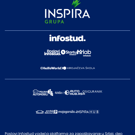
Poslovi Infostud vodeća platforma za zapošljavanje u Srbiji, deo