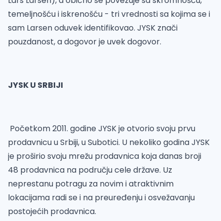
Lars Larsen), a obično se povezuje sa skromnošću,
temeljnošću i iskrenošću - tri vrednosti sa kojima se i
sam Larsen oduvek identifikovao. JYSK znači
pouzdanost, a dogovor je uvek dogovor.
JYSK U SRBIJI
Početkom 2011. godine JYSK je otvorio svoju prvu
prodavnicu u Srbiji, u Subotici. U nekoliko godina JYSK
je proširio svoju mrežu prodavnica koja danas broji
48 prodavnica na području cele države. Uz
neprestanu potragu za novim i atraktivnim
lokacijama radi se i na preuređenju i osvežavanju
postojećih prodavnica.