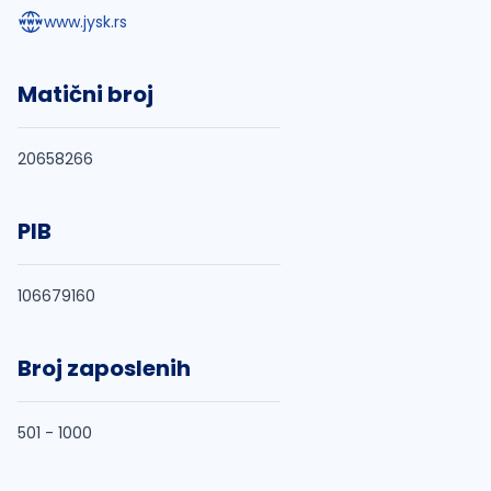
www.jysk.rs
Matični broj
20658266
PIB
106679160
Broj zaposlenih
501 - 1000