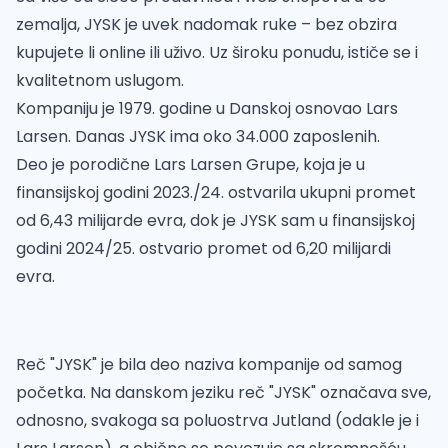
zemalja, JYSK je uvek nadomak ruke – bez obzira
kupujete li online ili uživo. Uz široku ponudu, ističe se i
kvalitetnom uslugom.
Kompaniju je 1979. godine u Danskoj osnovao Lars
Larsen. Danas JYSK ima oko 34.000 zaposlenih.
Deo je porodične Lars Larsen Grupe, koja je u
finansijskoj godini 2023./24. ostvarila ukupni promet
od 6,43 milijarde evra, dok je JYSK sam u finansijskoj
godini 2024/25. ostvario promet od 6,20 milijardi
evra.
Reč "JYSK" je bila deo naziva kompanije od samog
početka. Na danskom jeziku reč "JYSK" označava sve,
odnosno, svakoga sa poluostrva Jutland (odakle je i