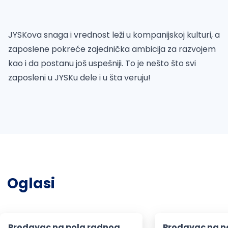
JYSKova snaga i vrednost leži u kompanijskoj kulturi, a
zaposlene pokreće zajednička ambicija za razvojem
kao i da postanu još uspešniji. To je nešto što svi
zaposleni u JYSKu dele i u šta veruju!
Oglasi
Prodavac na pola radnog
Prodavac na n