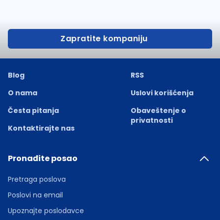
Zapratite kompaniju
Blog
RSS
O nama
Uslovi korišćenja
Česta pitanja
Obaveštenje o
privatnosti
Kontaktirajte nas
Pronađite posao
Pretraga poslova
Poslovi na email
Upoznajte poslodavce