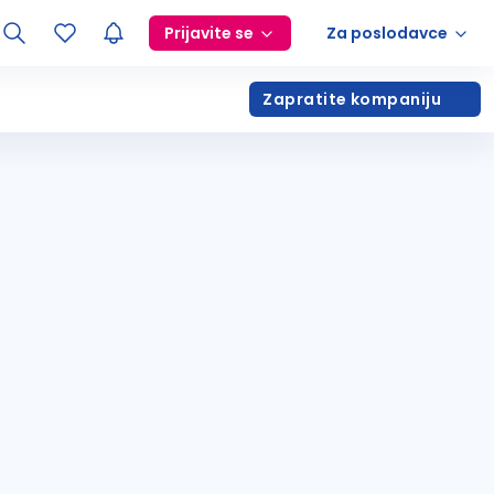
Prijavite se
Za poslodavce
Zapratite kompaniju