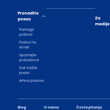
Pronađite
Za
posao
medije
Pretraga
poslova
Poslovi na
email
Upoznajte
poslodavce
Dok tražite
posao
Arhiva poslova
Blog
O nama
Česta pitanja