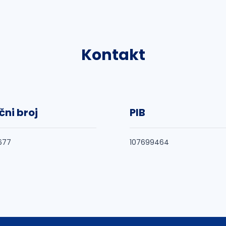
Kontakt
čni broj
PIB
677
107699464