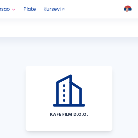
osao
Plate
Kursevi
KAFE FILM D.O.O.