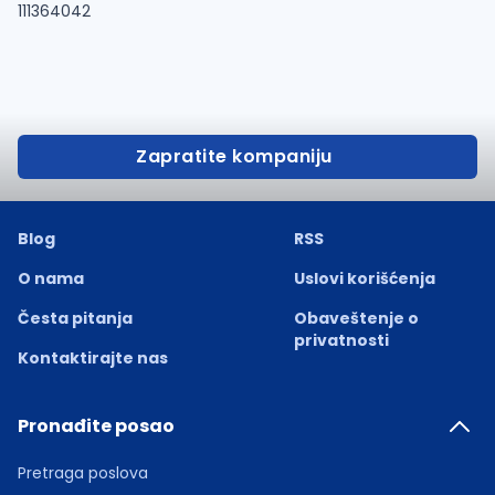
111364042
Zapratite kompaniju
Blog
RSS
O nama
Uslovi korišćenja
Česta pitanja
Obaveštenje o
privatnosti
Kontaktirajte nas
Pronađite posao
Pretraga poslova