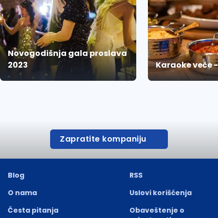
Novogodišnja gala proslava
2023
Karaoke veče 
Zapratite kompaniju
Blog
RSS
O nama
Uslovi korišćenja
Česta pitanja
Obaveštenje o