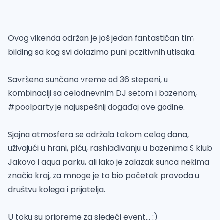
Ovog vikenda održan je još jedan fantastičan tim
bilding sa kog svi dolazimo puni pozitivnih utisaka.
Savršeno sunčano vreme od 36 stepeni, u
kombinaciji sa celodnevnim DJ setom i bazenom,
#poolparty je najuspešnij događaj ove godine.
Sjajna atmosfera se održala tokom celog dana,
uživajući u hrani, piću, rashlađivanju u bazenima S klub
Jakovo i aqua parku, ali iako je zalazak sunca nekima
značio kraj, za mnoge je to bio početak provoda u
društvu kolega i prijatelja.
U toku su pripreme za sledeći event... :)