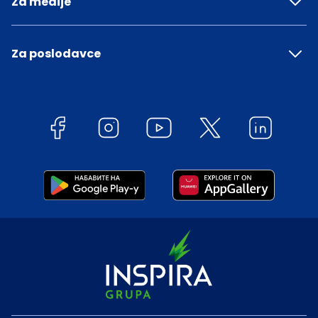
Za medije
Za poslodavce