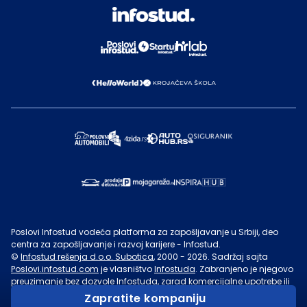
Poslovi Infostud vodeća platforma za zapošljavanje u Srbiji, deo
centra za zapošljavanje i razvoj karijere - Infostud.
©
Infostud rešenja d.o.o. Subotica
, 2000 -
2026
. Sadržaj sajta
Poslovi.infostud.com
je vlasništvo
Infostuda
. Zabranjeno je njegovo
preuzimanje bez dozvole
Infostuda
, zarad komercijalne upotrebe ili
u druge svrhe, osim za lične potrebe posetilaca sajta.
Uslovi
Zapratite kompaniju
korišćenja.