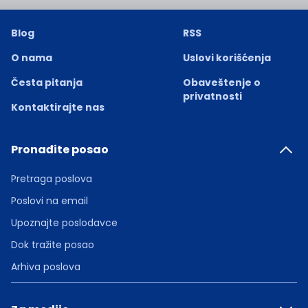
Blog
RSS
O nama
Uslovi korišćenja
Česta pitanja
Obaveštenje o
privatnosti
Kontaktirajte nas
Pronađite posao
Pretraga poslova
Poslovi na email
Upoznajte poslodavce
Dok tražite posao
Arhiva poslova