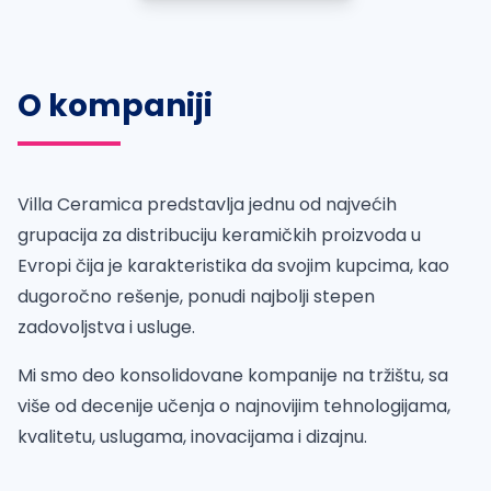
O kompaniji
Villa Ceramica predstavlja jednu od najvećih
grupacija za distribuciju keramičkih proizvoda u
Evropi čija je karakteristika da svojim kupcima, kao
dugoročno rešenje, ponudi najbolji stepen
zadovoljstva i usluge.
Mi smo deo konsolidovane kompanije na tržištu, sa
više od decenije učenja o najnovijim tehnologijama,
kvalitetu, uslugama, inovacijama i dizajnu.