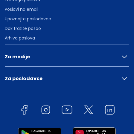
Poslovi na email
Upoznajte poslodavce
Dok tražite posao
Arhiva poslova
Za medije
Za poslodavce