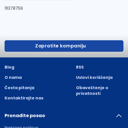
111378759
Zapratite kompaniju
Blog
RSS
O nama
Uslovi korišćenja
Česta pitanja
Obaveštenje o
privatnosti
Kontaktirajte nas
Pronađite posao
Pretraga poslova