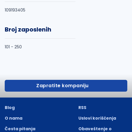
109193405
Broj zaposlenih
101 - 250
Zapratite kompaniju
Blog
RSS
O nama
Uslovi korišćenja
Česta pitanja
Obaveštenje o