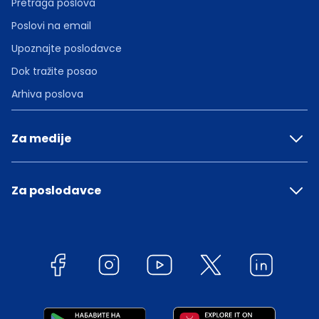
Pretraga poslova
Poslovi na email
Upoznajte poslodavce
Dok tražite posao
Arhiva poslova
Za medije
Za poslodavce