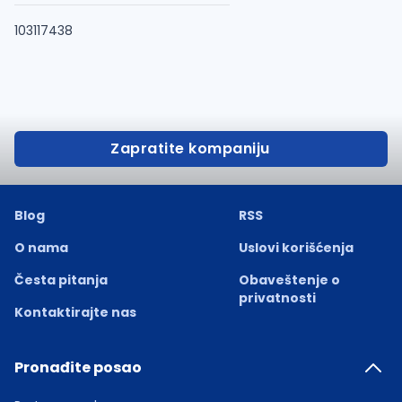
103117438
Zapratite kompaniju
Blog
RSS
O nama
Uslovi korišćenja
Česta pitanja
Obaveštenje o
privatnosti
Kontaktirajte nas
Pronađite posao