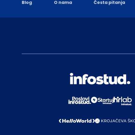
Blog
O nama
Česta pitanja