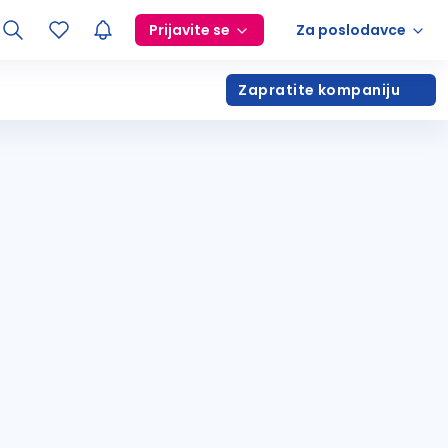
Prijavite se
Za poslodavce
Zapratite kompaniju