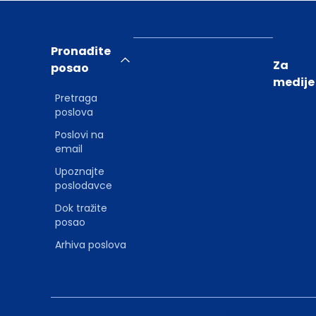
Pronađite
Za
posao
medije
Pretraga
poslova
Poslovi na
email
Upoznajte
poslodavce
Dok tražite
posao
Arhiva poslova