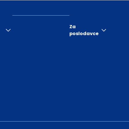
Za
poslodavce