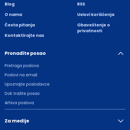
Blog
RSS
O nama
Uslovi korišćenja
Česta pitanja
Obaveštenje o
privatnosti
Kontaktirajte nas
Pronađite posao
Pretraga poslova
Poslovi na email
Upoznajte poslodavce
Dok tražite posao
Arhiva poslova
Za medije