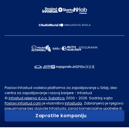
Poslovi Infostud vodeća platforma za zapošljavanje u Srbiji, deo
centra za zapošljavanje i razvoj karijere - Infostud.
©
Infostud rešenja d.o.o. Subotica
, 2000 -
2026
. Sadržaj sajta
Poslovi.infostud.com
je vlasništvo
Infostuda
. Zabranjeno je njegovo
preuzimanje bez dozvole
Infostuda
, zarad komercijalne upotrebe ili
u druge svrhe, osim za lične potrebe posetilaca sajta.
Uslovi
Zapratite kompaniju
korišćenja.