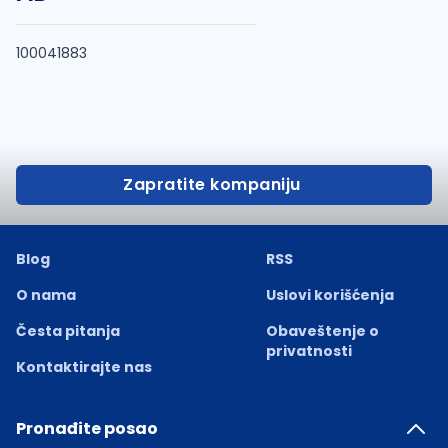
100041883
Zapratite kompaniju
Blog
RSS
O nama
Uslovi korišćenja
Česta pitanja
Obaveštenje o
privatnosti
Kontaktirajte nas
Pronađite posao