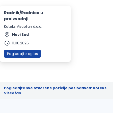
Radnik/Radnica u
proizvodnji
Koteks Viscofan d.o.o.
Novi Sad
11.08.2026.
Pogledajte oglas
Pogledajte sve otvorene pozicije poslodavca: Koteks
Viscofan