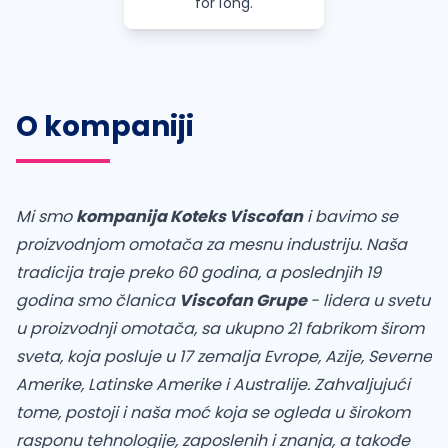
for long.
O kompaniji
Mi smo
kompanija Koteks Viscofan
i bavimo se
proizvodnjom omotača za mesnu industriju. Naša
tradicija traje preko 60 godina, a poslednjih 19
godina smo članica
Viscofan Grupe
- lidera u svetu
u proizvodnji omotača, sa ukupno 21 fabrikom širom
sveta, koja posluje u 17 zemalja Evrope, Azije, Severne
Amerike, Latinske Amerike i Australije. Zahvaljujući
tome, postoji i naša moć koja se ogleda u širokom
rasponu tehnologije, zaposlenih i znanja, a takođe