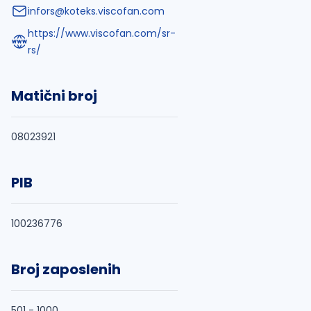
infors@koteks.viscofan.com
https://www.viscofan.com/sr-
rs/
Matični broj
08023921
PIB
100236776
Broj zaposlenih
501 - 1000