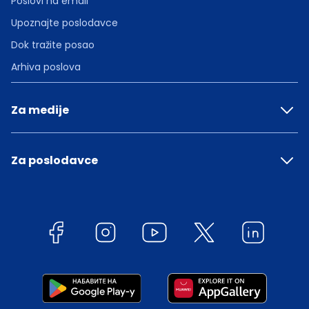
Poslovi na email
Upoznajte poslodavce
Dok tražite posao
Arhiva poslova
Za medije
Za poslodavce