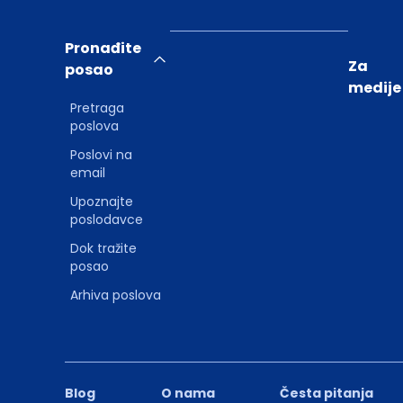
Pronađite
Za
posao
medije
Pretraga
poslova
Poslovi na
email
Upoznajte
poslodavce
Dok tražite
posao
Arhiva poslova
Blog
O nama
Česta pitanja