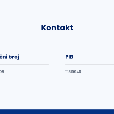
Kontakt
čni broj
PIB
08
111819949