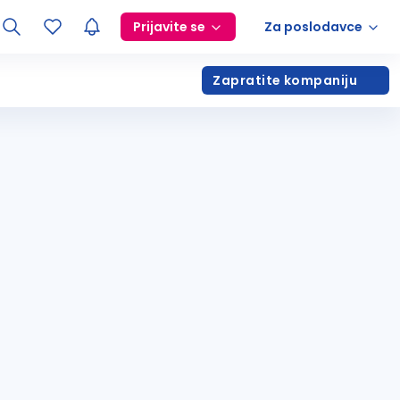
Prijavite se
Za poslodavce
Zapratite kompaniju